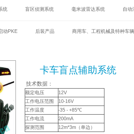
系统
盲区侦测系统
毫米波雷达系统
自动
动PKE
后装产品
商用车、工程机械及特种车
卡车盲点辅助系统
技术数据：
额定电压
12V
工作电压范围
10-16V
工作温度
-35 - +85℃
工作电流
200mA
探测范围
12m*3m（单边）